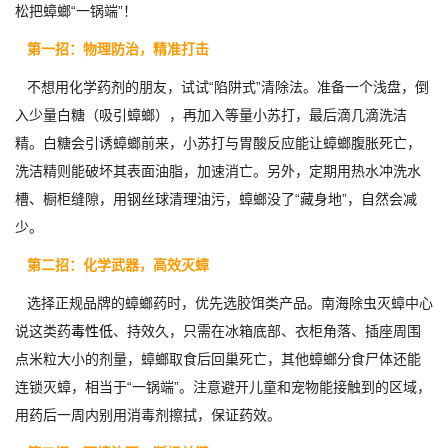
松把蟑螂“一锅端”！
第一招：物理防治，精准打击
不想用化学药剂的朋友，试试“陷阱式”清除法。准备一个浅盘，倒
入少量白糖（吸引蟑螂），再加入等量小苏打，最后滴几滴洗洁
精。白糖会引诱蟑螂前来，小苏打与胃酸反应能让蟑螂腹胀死亡，
洗洁精则能破坏其表面油脂，加速消亡。另外，定期用热水冲洗水
槽、橱柜缝隙，用钢丝球清理油污，蟑螂没了“藏身地”，自然会减
少。
第二招：化学武器，高效灭蟑
选择正规品牌的蟑螂药时，优先选胶饵类产品。南海除虫灭蟑中心
说这类药
毒性低
、持效久，只需在冰箱底部、衣柜角落、插座周围
点米粒大小的剂量，蟑螂取食后回巢死亡，其他蟑螂分食尸体还能
连锁灭蟑，相当于“一锅端”。注意避开儿童和宠物能接触到的区域，
用药后一周内别用消毒剂擦拭，保证药效。