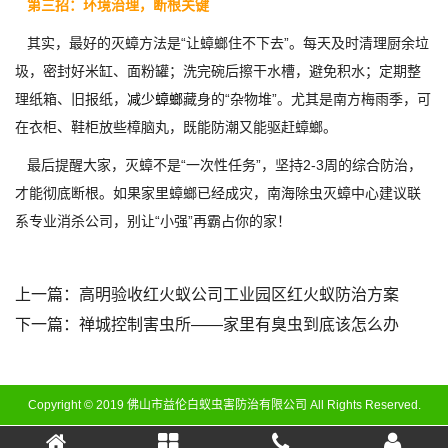
第三招：环境治理，断根关键
其实，最好的灭蟑方法是“让蟑螂住不下去”。每天及时清理厨余垃
圾，密封好米缸、面粉罐；洗完碗后擦干水槽，避免积水；定期整
理纸箱、旧报纸，
减少蟑螂
藏身的“杂物堆”。尤其是南方梅雨季，可
在衣柜、鞋柜放些樟脑丸，既能防潮又能驱赶蟑螂。
最后提醒大家，灭蟑不是“一次性任务”，坚持2-3周的综合防治，
才能彻底断根。如果家里蟑螂已经成灾，南海除虫灭蟑中心建议联
系专业消杀公司，别让“小强”再霸占你的家！
上一篇：
高明验收红火蚁公司工业园区红火蚁防治方案
下一篇：
禅城控制害虫所——家里有臭虫到底该怎么办
Copyright © 2019 佛山市益伦白蚁虫害防治有限公司 All Rights Reserved.